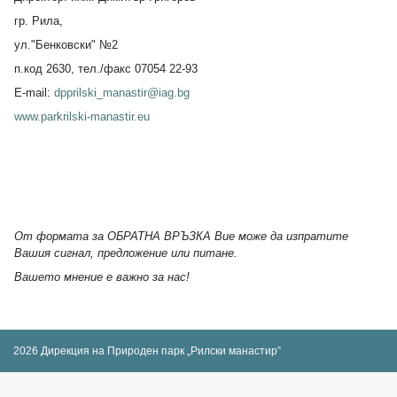
гр. Рила,
ул."Бенковски" №2
п.код 2630, тел./факс 07054 22-93
E-mail:
dpprilski_manastir@iag.bg
www.parkrilski-manastir.eu
От формата за ОБРАТНА ВРЪЗКА Вие може да изпратите
Вашия сигнал, предложение или питане.
Вашето мнение е важно за нас!
2026 Дирекция на Природен парк „Рилски манастир”