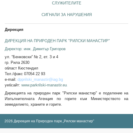
СЛУЖИТЕЛИТЕ
СИГНАЛИ ЗА НАРУШЕНИЯ
Дирекция
ДИРЕКЦИЯ НА ПРИРОДЕН ПАРК "РИЛСКИ МАНАСТИР"
Директор: инж. Димитър Григоров
ул. “Бенковски” № 2, ет. 3 и 4
гр. Рила 2630
област Кюстендил
Тел./факс 07054 22 93
e-mail:
dpprilski_manastir@iag.bg
уебсайт:
www.parkrilski-manastir.eu
.
Дирекцията на природен парк "Рилски манастир"
е поделение на
Изпълнителната Агенция по горите към Министерството на
земеделието, храните и горите.
2026 Дирекция на Природен парк „Рилски манастир”