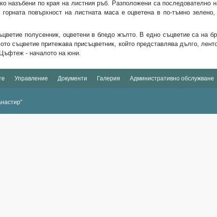
о назъбени по края на листния ръб. Разположени са последователно н
 горната повърхност на листната маса е оцветена в по-тъмно зелено, 
ъцветие полусенник, оцветени в бледо жълто. В едно съцветие са на бро
мото съцветие притежава присъцветник, който представлява дълго, лент
 Цъфтеж - началото на юни.
те
Управление
Документи
Галерия
Административно обслужване
анастир”