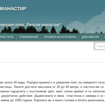
 МАНАСТИР
рироден парк
„Рилски манастир”
УРИСТИТЕ
УПРАВЛЕНИЕ
ПРОФИЛ НА КУПУВАЧА
ДОКУМЕНТИ
Търсе
чва около 40 вида. Разпространена е в умерения пояс на северното пол
астящи. Липите достигат височина от 20 до 40 метра, a листата им са
 малки чадърчета с жълтеникав цвят, имат силен аромат и се използв
 диуретично действие. Дървесината е мека пластична и намира и се 
 живее до 1000 години. Короната му е много голяма и богато разклонена.