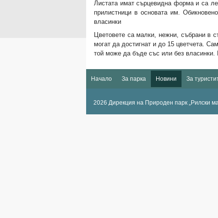
Листата имат сърцевидна форма и са лек
прилистници в основата им. Обикновено
власинки
Цветовете са малки, нежни, събрани в с
могат да достигнат и до 15 цветчета. Са
той може да бъде със или без власинки.
Начало
За парка
Новини
За туристи
2026 Дирекция на Природен парк „Рилски м