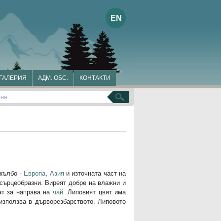
EN
ГАЛЕРИЯ
АДМ. ОБС.
КОНТАКТИ
не
укълбо -
Европа
,
Азия
и източната част на
 сърцеобразни. Виреят добре на влажни и
ат за направа на
чай
. Липовият цвят има
използва в дърворезбарството. Липовото