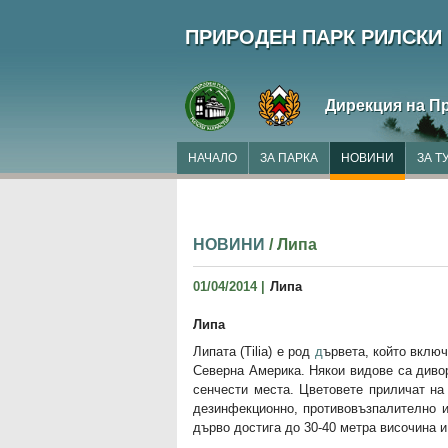
ПРИРОДЕН ПАРК РИЛСКИ
Дирекция на П
НАЧАЛО
ЗА ПАРКА
НОВИНИ
ЗА Т
НОВИНИ
/ Липа
01/04/2014 |
Липа
Липа
Липата (Tilia) е род
д
ървета, който вклю
Северна Америка. Някои видове са дивор
сенчести места. Цветовете приличат на
дезинфекционно, противовъзпалително и
дърво достига до 30-40 метра височина и