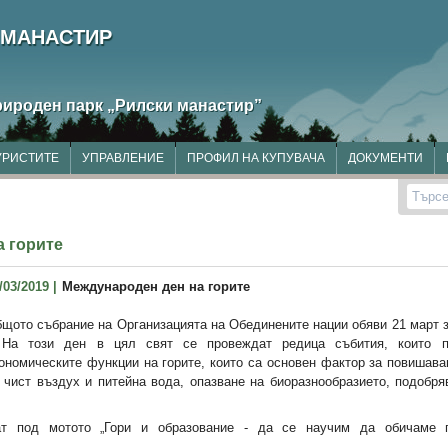
 МАНАСТИР
рироден парк
„Рилски манастир”
УРИСТИТЕ
УПРАВЛЕНИЕ
ПРОФИЛ НА КУПУВАЧА
ДОКУМЕНТИ
Търсе
а горите
/03/2019 |
Международен ден на горите
щото събрание на Организацията на Обединените нации обяви 21 март 
 На този ден в цял свят се провеждат редица събития, които пр
ономическите функции на горите, които са основен фактор за повишава
 чист въздух и питейна вода, опазване на биоразнообразието, подобр
т под мотото „Гори и образование - да се научим да обичаме гори