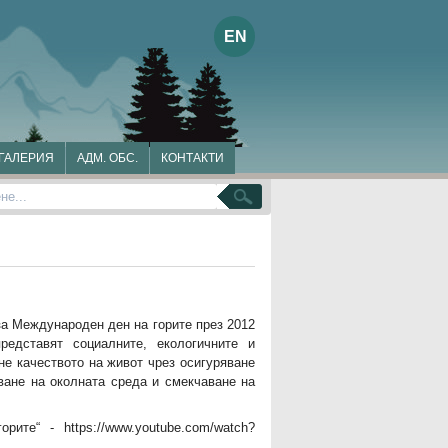
EN
ГАЛЕРИЯ
АДМ. ОБС.
КОНТАКТИ
не
за Международен ден на горите през 2012
едставят социалните, екологичните и
не качеството на живот чрез осигуряване
яване на околната среда и смекчаване на
те“ - https://www.youtube.com/watch?