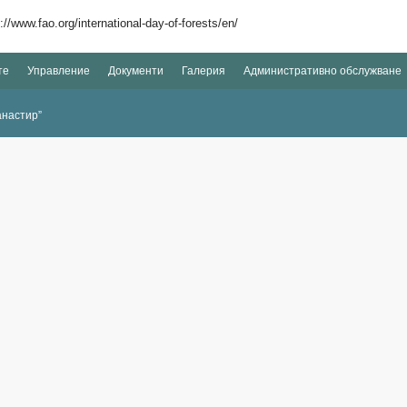
www.fao.org/international-day-of-forests/en/
те
Управление
Документи
Галерия
Административно обслужване
анастир”