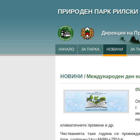
ПРИРОДЕН ПАРК РИЛСКИ
Дирекция на П
НАЧАЛО
ЗА ПАРКА
НОВИНИ
ЗА Т
НОВИНИ
/ Международен ден н
05
Об
г.
ик
на
климатичните промени и др.
Честванията тази година се провежда
time_continue=1&v=Mt8N-sZPVuk