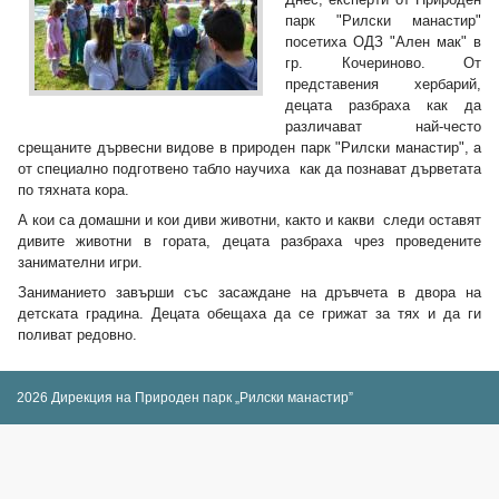
парк "Рилски манастир"
посетиха ОДЗ "Ален мак" в
гр. Кочериново. От
представения хербарий,
децата разбраха как да
различават най-често
срещаните дървесни видове в природен парк "Рилски манастир", а
от специално подготвено табло научиха как да познават дърветата
по тяхната кора.
А кои са домашни и кои диви животни, както и какви следи оставят
дивите животни в гората, децата разбраха чрез проведените
занимателни игри.
Заниманието завърши със засаждане на дръвчета в двора на
детската градина. Децата обещаха да се грижат за тях и да ги
поливат редовно.
2026 Дирекция на Природен парк „Рилски манастир”