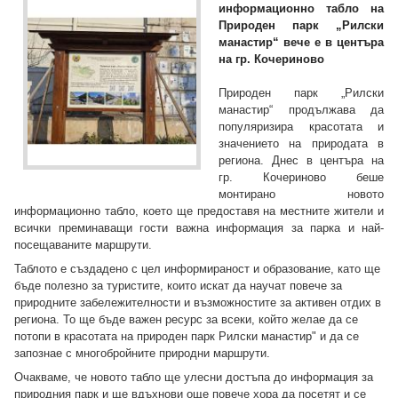
информационно табло на
Природен парк „Рилски
манастир“ вече е в центъра
на гр. Кочериново
Природен парк „Рилски
манастир“ продължава да
популяризира красотата и
значението на природата в
региона. Днес в центъра на
гр. Кочериново беше
монтирано новото
информационно табло, което ще предоставя на местните жители и
всички преминаващи гости важна информация за парка и най-
посещаваните маршрути.
Таблото е създадено с цел информираност и образование, като ще
бъде полезно за туристите, които искат да научат повече за
природните забележителности и възможностите за активен отдих в
региона. То ще бъде важен ресурс за всеки, който желае да се
потопи в красотата на природен парк Рилски манастир" и да се
запознае с многобройните природни маршрути.
Очакваме, че новото табло ще улесни достъпа до информация за
природния парк и ще вдъхнови още повече хора да посетят и се