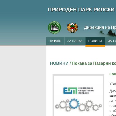
ПРИРОДЕН ПАРК РИЛСКИ
Дирекция на П
НАЧАЛО
ЗА ПАРКА
НОВИНИ
ЗА Т
НОВИНИ
/ Покана за Пазарни к
07/0
УВ
Дир
кан
на 
пла
сто
обо