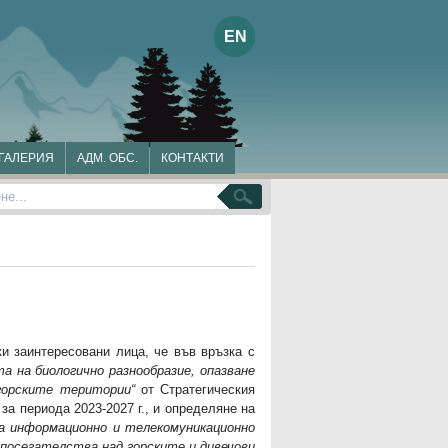
EN
ГАЛЕРИЯ
АДМ. ОБС.
КОНТАКТИ
не
и заинтересовани лица, че във връзка с
а на биологично разнообразие, опазване
 горските територии“
от Стратегическия
за периода 2023-2027 г., и определяне на
на информационно и телекомуникационно
 посегателства над горските и дивечови