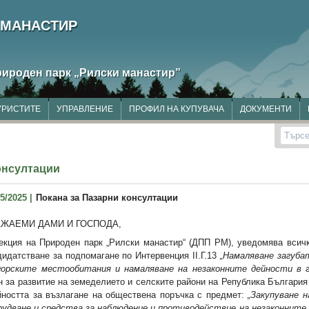
 МАНАСТИР
рироден парк
„Рилски манастир”
УРИСТИТЕ
УПРАВЛЕНИЕ
ПРОФИЛ НА КУПУВАЧА
ДОКУМЕНТИ
Търсе
онсултации
5/2025 |
Покана за Пазарни консултации
АЖАЕМИ ДАМИ И ГОСПОДА,
екция на Природен парк „Рилски манастир“ (ДПП РМ), уведомява всичк
дидатстване за подпомагане по Интервенция ІІ.Г.13
„Намаляване загубат
горските местообитания и намаляване на незаконните дейности в
н за развитие на земеделието и селските райони на Република България 
йността за възлагане на обществена поръчка с предмет:
„Закупуване 
рудване и средства за наблюдение и противодействие на незаконните