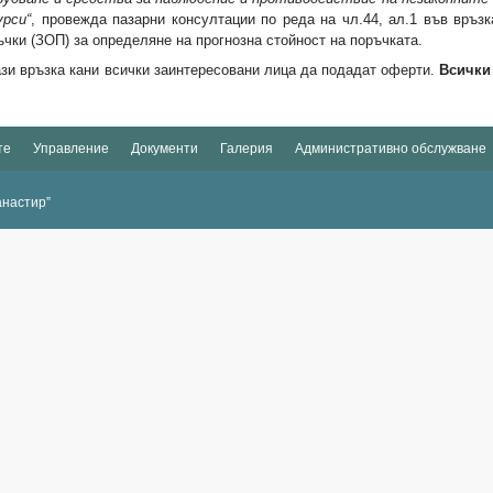
урси“
, провежда пазарни консултации по реда на чл.44, ал.1 във връзк
ъчки (ЗОП) за определяне на прогнозна стойност на поръчката.
ази връзка кани всички заинтересовани лица да подадат оферти.
Всички
те
Управление
Документи
Галерия
Административно обслужване
анастир”