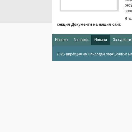
рес
пор
В т
секция Документи на нашия сайт.
Начало
За парка
Новини
За туристи
2026 Дирекция на Природен парк „Рилски м