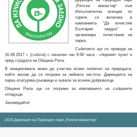
„Рилски манастир“ към
Изпълнителна агенция по
горите се включва в
кампанията "Да изчистим
България заедно" и
организира почистване на
парка.
Събитието ще се проведе на
16.09.2017 г. (събота) с начален час 9:00 часа - сборният пункт е
пред сградата на Община Рила.
В инициативата може да участва всеки любител на природата,
който желае да се погрижи за нейната чистота. Дирекцията на
парка осигурява ръкавици и чували за всички доброволци.
Община Рила ще се погрижи за извозването на събраните
отпадъци.
Заповядайте!
2026 Дирекция на Природен парк „Рилски манастир”