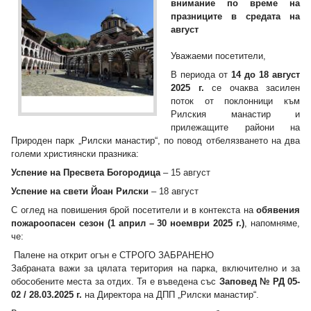
внимание по време на
празниците в средата на
август
Уважаеми посетители,
В периода от
14 до 18 август
2025 г.
се очаква засилен
поток от поклонници към
Рилския манастир и
прилежащите райони на
Природен парк „Рилски манастир“, по повод отбелязването на два
големи християнски празника:
Успение на Пресвета Богородица
– 15 август
Успение на свети Йоан Рилски
– 18 август
С оглед на повишения брой посетители и в контекста на
обявения
пожароопасен сезон (1 април – 30 ноември 2025 г.)
, напомняме,
че:
Палене на открит огън е СТРОГО ЗАБРАНЕНО
Забраната важи за цялата територия на парка, включително и за
обособените места за отдих. Тя е въведена със
Заповед № РД 05-
02 / 28.03.2025 г.
на Директора на ДПП „Рилски манастир“.