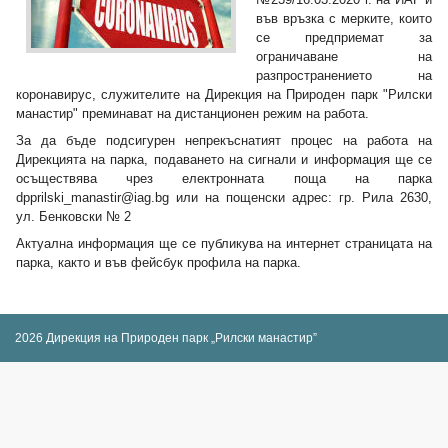
във връзка с мерките, които
се предприемат за
ограничаване на
разпространението на
коронавирус, служителите на Дирекция на Природен парк "Рилски
манастир" преминават на дистанционен режим на работа.
За да бъде подсигурен непрекъснатият процес на работа на
Дирекцията на парка, подаването на сигнали и информация ще се
осъществява чрез електронната поща на парка
dpprilski_manastir@iag.bg
или на пощенски адрес: гр. Рила 2630,
ул. Бенковски № 2
Актуална информация ще се публикува на интернет страницата на
парка, както и във фейсбук профила на парка.
2026 Дирекция на Природен парк „Рилски манастир”