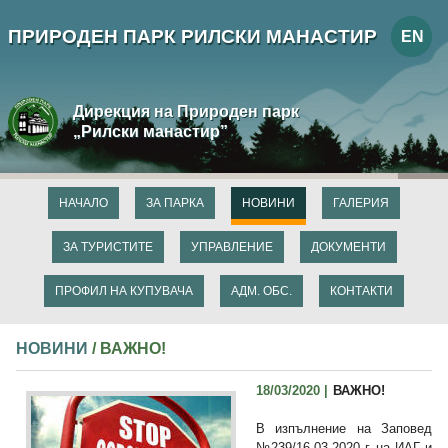
ПРИРОДЕН ПАРК РИЛСКИ МАНАСТИР
EN
Дирекция на Природен парк
„Рилски манастир”
НАЧАЛО
ЗА ПАРКА
НОВИНИ
ГАЛЕРИЯ
ЗА ТУРИСТИТЕ
УПРАВЛЕНИЕ
ДОКУМЕНТИ
ПРОФИЛ НА КУПУВАЧА
АДМ. ОБС.
КОНТАКТИ
НОВИНИ
/ ВАЖНО!
18/03/2020 |
ВАЖНО!
В изпълнение на Заповед
№239/16.03.2020 г. на ИАГ и