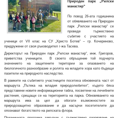
Природен парк „Рилски
манастир“
По повод 26-ата годишнина
от обявяването на Природен
парк „Рилски манастир“ се
проведе тържествено
събитие с участието на
ученици от VII клас на СУ „Христо Ботев“ – гр. Кочериново,
придружени от своя ръководител г-жа Тасева.
Директорът на Природен парк „Рилски манастир“, инж. Григоров,
приветства учениците. В своето обръщение той подчерта
значението на защитените територии за опазването на
биологичното разнообразие и ролята на младите хора като бъдещи
пазители на природното наследство.
В рамките на събитието участниците посетиха обновената част от
маршрута „Пътека на младия природолюбител“, където бяха
представени новите информационни табла, посветени на лечебните
растения, срещащи се на територията на парка. Обновяването на
маршрута има за цел да обогати възможностите за
природозащитно образование и да насърчи посетителите да
опознават богатството на рилската флора.
Празничната програма завърши с тържествено разрязване на