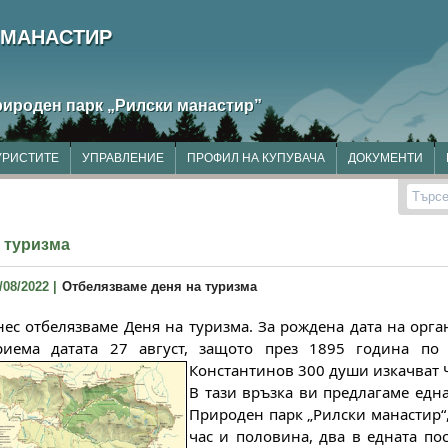
 МАНАСТИР
рироден парк
„Рилски манастир”
УРИСТИТЕ
УПРАВЛЕНИЕ
ПРОФИЛ НА КУПУВАЧА
ДОКУМЕНТИ
Търсе
а туризма
/08/2022 |
Отбелязваме деня на туризма
нес отбелязваме Деня на туризма. За рождена дата на орга
риема датата 27 август, защото през 1895 година по 
Константинов 300 души изкачват 
В тази връзка ви предлагаме една
Природен парк „Рилски манастир“,
час и половина, два в едната пос