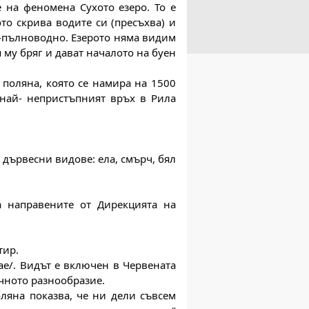
 на феномена Сухото езеро. То е 
ото скрива водите си (пресъхва) и 
й-пълноводно. Езерото няма видим 
му бряг и дават началото на буен 
поляна, която се намира на 1500 
най- непристъпният връх в Рила 
дървесни видове: ела, смърч, бял 
 направените от Дирекцията на 
тир.
e/. Видът е включен в Червената 
ичното разнообразие.
яна показва, че ни дели съвсем 