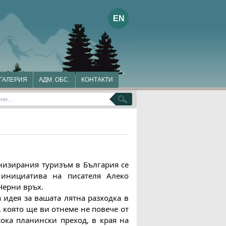
EN
ГАЛЕРИЯ
АДМ. ОБС.
КОНТАКТИ
не
низирания туризъм в България се 
инициатива на писателя Алеко 
Черни връх.
 идея за вашата лятна разходка в 
 която ще ви отнеме не повече от 
ока планински преход, в края на 