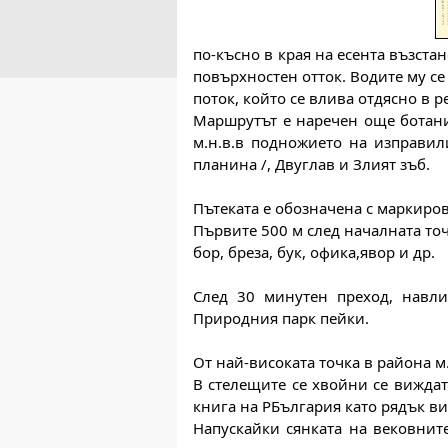
по-късно в края на есента възста
повърхностен отток. Водите му се
поток, който се влива отдясно в р
Маршрутът е наречен още ботанич
м.н.в.в подножието на изправил
планина /, Двуглав и Злият зъб.
Пътеката е обозначена с маркиров
Първите 500 м след началната точ
бор, бреза, бук, офика,явор и др.
След 30 минутен преход, навли
Природния парк пейки.
От най-високата точка в района м
В стелещите се хвойни се виждат
книга на РБългария като рядък ви
Напускайки сянката на вековнит