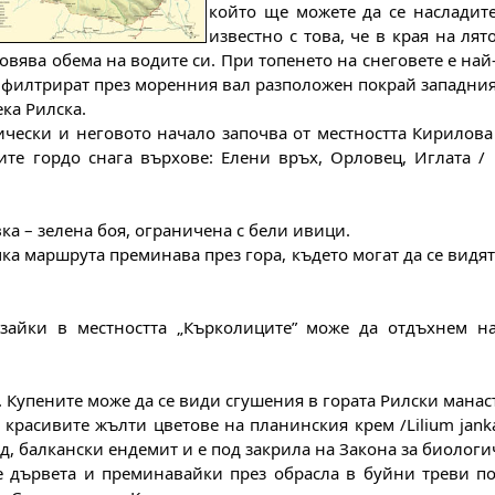
който ще можете да се насладите
известно с това, че в края на лят
новява обема на водите си. При топенето на снеговете е на
 филтрират през моренния вал разположен покрай западния 
ека Рилска.
ески и неговото начало започва от местността Кирилова 
ите гордо снага върхове: Елени връх, Орловец, Иглата / 
ка – зелена боя, ограничена с бели ивици.
ка маршрута преминава през гора, където могат да се видят 
зайки в местността „Кърколиците” може да отдъхнем на
. Купените може да се види сгушения в гората Рилски манас
 красивите жълти цветове на планинския крем /Lilium janka
д, балкански ендемит и е под закрила на Закона за биолог
е дървета и преминавайки през обрасла в буйни треви пол