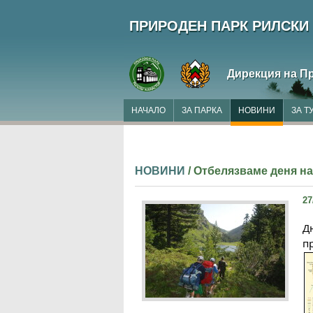
ПРИРОДЕН ПАРК РИЛСКИ
Дирекция на П
НАЧАЛО
ЗА ПАРКА
НОВИНИ
ЗА Т
НОВИНИ
/ Отбелязваме деня н
27
Д
п