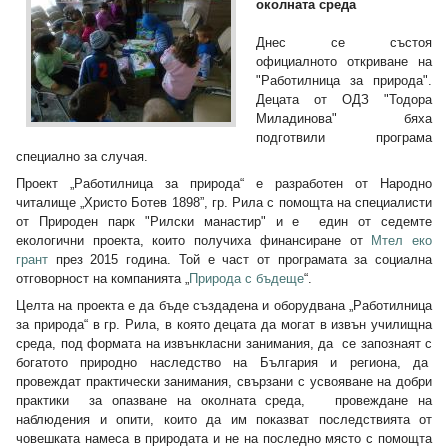
околната среда
Днес се състоя
официалното откриване на
"Работилница за природа".
Децата от ОДЗ "Тодора
Миладинова" бяха
подготвили програма
специално за случая.
Проект „Работилница за природа“ е разработен от Народно
читалище „Христо Ботев 1898”, гр. Рила с помощта на специалисти
от Природен парк "Рилски манастир" и е един от седемте
екологични проекта, които получиха финансиране от
Мтел еко
грант
през 2015 година. Той е част от програмата за социална
отговорност на компанията „
Природа с бъдеще
“.
Целта на проекта е да бъде създадена и оборудвана „Работилница
за природа“ в гр. Рила, в която децата да могат в извън училищна
среда, под формата на извънкласни занимания, да се запознаят с
богатото природно наследство на България и региона, да
провеждат практически занимания, свързани с усвояване на добри
практики за опазване на околната среда, провеждане на
наблюдения и опити, които да им показват последствията от
човешката намеса в природата и не на последно място с помощта