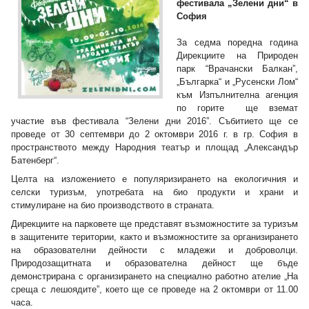
фестивала „Зелени дни“ в
София
За седма поредна година
Дирекциите на Природен
парк “Врачански Балкан”,
„Българка“ и „Русенски Лом“
към Изпълнителна агенция
по горите ще вземат
участие във фестивала “Зелени дни 2016”. Събитието ще се
проведе от 30 септември до 2 октомври 2016 г. в гр. София в
пространството между Народния театър и площад „Александър
Батенберг“.
Целта на изложението е популяризирането на екологичния и
селски туризъм, употребата на био продукти и храни и
стимулиране на био производството в страната.
Дирекциите на парковете ще представят възможностите за туризъм
в защитените територии, както и възможностите за организирането
на образователни дейности с младежи и доброволци.
Природозащитната и образователна дейност ще бъде
демонстрирана с организирането на специално работно ателие „На
среща с лешоядите”, което ще се проведе на 2 октомври от 11.00
часа.