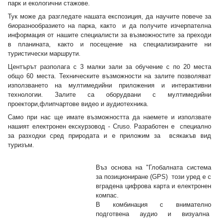
парк и екологични стажове.
Тук може да разгледате нашата експозиция, да научите повече за
биоразнообразието на парка, както и да получите изчерпателна
информация от нашите специалисти за възможностите за преходи
в планината, както и посещение на специализираните ни
туристически маршрути.
Центърът разполага с 3 малки зали за обучение с по 20 места
общо 60 места. Техническите възможности на залите позволяват
използването на мултимедийни приложения и интерактивни
технологии. Залите са оборудвани с мултимедийни
проектори,флипчартове видео и аудиотехника.
Само при нас ще имате възможността да наемете и използвате
нашият електронен екскурзовод - Cruso. Разработен е специално
за разходки сред природата и е приложим за всякакъв вид
туризъм.
Въз основа на "Глобалната система
за позициониране (GPS) този уред е с
вградена цифрова карта и електронен
компас.
В комбинация с внимателно
подготвена аудио и визуална