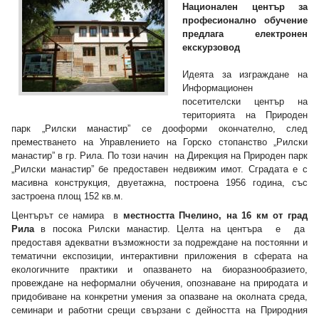
Национален център за
професионално обучение
предлага електронен
екскурзовод
Идеята за изграждане на
Информационен
посетителски център на
територията на Природен
парк „Рилски манастир” се дооформи окончателно, след
преместването на Управлението на Горско стопанство „Рилски
манастир” в гр. Рила. По този начин на Дирекция на Природен парк
„Рилски манастир” бе предоставен недвижим имот. Сградата е с
масивна конструкция, двуетажна, построена 1956 година, със
застроена площ 152 кв.м.
Центърът се намира в
местността Пчелино, на 16 км от град
Рила
в посока Рилски манастир. Целта на центъра е да
предоставя адекватни възможности за подреждане на постоянни и
тематични експозиции, интерактивни приложения в сферата на
екологичните практики и опазването на биоразнообразието,
провеждане на неформални обучения, опознаване на природата и
придобиване на конкретни умения за опазване на околната среда,
семинари и работни срещи свързани с дейността на Природния