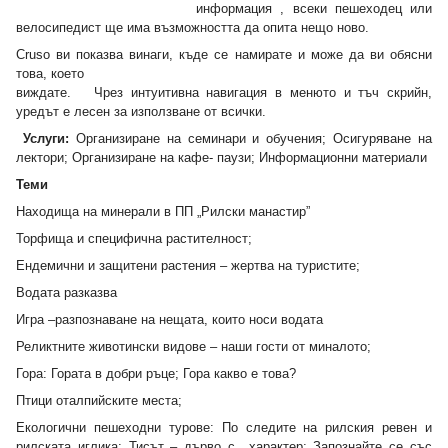
информация , всеки пешеходец или
велосипедист ще има възможността да опита нещо ново.
Cruso ви показва винаги, къде се намирате и може да ви обясни
това, което
виждате. Чрез интуитивна навигация в менюто и тъч скрийн,
уредът е лесен за използване от всички.
Услуги:
Организиране на семинари и обучения; Осигуряване на
лектори; Организиране на кафе- паузи; Информационни материали
Теми
Находища на минерали в ПП „Рилски манастир”
Торфища и специфична растителност;
Ендемични и защитени растения – жертва на туристите;
Водата разказва
Игра –разпознаване на нещата, които носи водата
Реликтните животински видове – наши гости от миналото;
Гора: Гората в добри ръце; Гора какво е това?
Птици оталпийските места;
Екологични пешеходни турове: По следите на рилския ревен и
рилската иглика; Тисът – дърво с характер; Запознайте се със