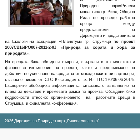
Природен парк»Рилски
манастир» гр. Рила, Община
Рила се проведе работна
среща между
представители на
Дирекцията и представители
на Екологична асоциация «Планетум» гр. Струмица
по проект
2007
CB
16
IPO
007-20
11
-
2
-
03
«Природа за хората и хора за
природата».
На срещата бяха обсъдени въпроси, свързани с техническото и
финаносво изпълнение на проекта, както и предприемане на
действия по усвояване на средства от македонските ни партньори,
съгласно писмо от СТС Кюстендил с вх.№ ТГС-170/06.06.2014г.
Експертите обобощиха информацията, свързана с изпълнение на
плана за действие и времевата рамка по проекта. Обсъдени бяха
подробности относно: организирането на работните срещи в
Струмица и финалната конференция.
2026 Дирекция на Природен парк „Рилски манастир”