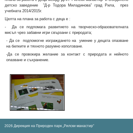
детско заведение ”Д-р Тодора Миладинова” град Рила, през
учебната 2014/2015г.
Целта на плана за работа с деца е :
- Да се подпомага развитието на творческо-образователната
мисъл чрез забавни игри свързани с природата;
- Да се подпомогне изграждането на умение у децата опазване
на билките и тяхното разумно използване.
-Да се провокира желание за контакт с природата и нейното
опазване и съхранение.
2026 Дирекция на Природен парк „Рилски манастир”