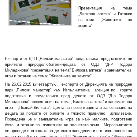
Презентация на тема
„Билкова аптека” и Гатанки
на тема : „Животните на
земята”
Eксперти от ДПП „Рилски манастир“ представиха пред малките ни
приятели природолюбители-децата от ОДЗ ”Д-Р Тодора
Миладинова” презентация на тема” Билкова аптека” и занимателни
игри и гатанки на тема: ”Животните на земята”.
На 26.02.2015 г./четвъртък/, експерти от Дирекцията на природен
парк „Рилски манастир” към Изпълнителна агенция по горите
подготвиха и представиха пред децата от ОДЗ ”Д-р Тодора
Миладинова” презентация на тема „ Билкова аптека” и занимателна
игра – „Познай билката”. Целта на презентацията е запознаване на
децата за ползите от билките и тяхното правилно използване.
Проведена бе и занимателна игра за най- малките, подготвени
бяха и гатанки за животните на планетата земя . Мероприятието
се проведе в сградата на детското заведение и е в изпълнение на
плана за работа с деца между ДПП ”Рилски манастир” и Обединено