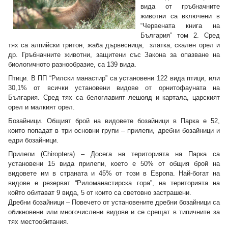
вида от гръбначните
животни са включени в
“Червената книга на
България” том 2. Сред
тях са алпийски тритон, жаба дървесница, златка, скален орел и
др. Гръбначните животни, защитени със Закона за опазване на
биологичното разнообразие, са 139 вида.
Птици. В ПП “Рилски манастир” са установени 122 вида птици, или
30,1% от всички установени видове от орнитофауната на
България. Сред тях са белоглавият лешояд и картала, царският
орел и малкият орел.
Бозайници. Общият брой на видовете бозайници в Парка е 52,
които попадат в три основни групи – прилепи, дребни бозайници и
едри бозайници.
Прилепи (Chiroptera) – Досега на територията на Парка са
установени 15 вида прилепи, което е 50% от общия брой на
видовете им в страната и 45% от този в Европа. Най-богат на
видове е резерват “Риломанастирска гора”, на територията на
който обитават 9 вида, 5 от които са световно застрашени.
Дребни бозайници – Повечето от установените дребни бозайници са
обикновени или многочислени видове и се срещат в типичните за
тях местообитания.