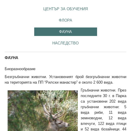
ЦЕНТЪР ЗА ОБУЧЕНИЯ
ФЛОРА
ФАУНА
НАСЛЕДСТВО
ФАУНА
Биоразнообразие
Безгръбначни животни. Установеният брой безгръбначни животни
на територията на ПП “Рилски манастир” е около 2 600 вида.
Гръбначни животни. През
последните 30 г. в Парка
са установени 202 вида
гръбначни животни: 5
вида риби, 11 вида
земноводни, 12 вида
влечуги, 122 вида птици
и 52 вида бозайници. 44